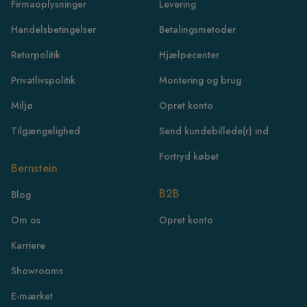
Firmaoplysninger
Levering
Handelsbetingelser
Betalingsmetoder
Returpolitik
Hjælpecenter
Privatlivspolitik
Montering og brug
Miljø
Opret konto
Tilgængelighed
Send kundebillede(r) ind
Fortryd købet
Bernstein
B2B
Blog
FR
Om os
Opret konto
IE
Karriere
IT
Showrooms
NL
ES
E-mærket