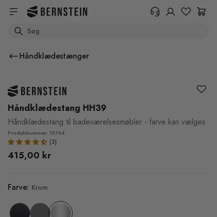
Skip to main content
Search
+45 89 87 39 89
Har du brug for oplysninger om
Håndklædestænger
returnering, ordrestatus eller
andet? Udfyld venligst formularen.
Hjælpecenter (FAQ)
Håndklædestang HH39
Håndklædestang til badeværelsesmøbler - farve kan vælges
Produktnummer: 15764
415,00 kr
Farve:
Krom