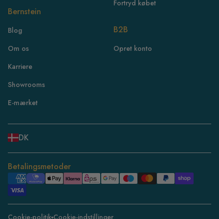
Fortryd købet
Bernstein
B2B
Blog
FR
Om os
Opret konto
IE
Karriere
IT
Showrooms
NL
ES
E-mærket
BE
PL
DK
SE
DE
Betalingsmetoder
CH
DK
CZ
Cookie-politik
Cookie-indstillinger