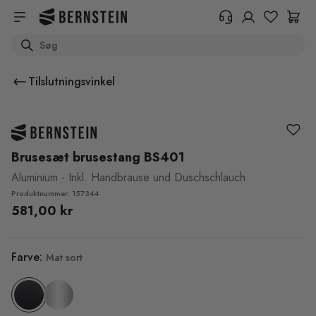
Skip to main content
Search
+45 89 87 39 89
Har du brug for oplysninger om
Tilslutningsvinkel
returnering, ordrestatus eller
andet? Udfyld venligst formularen.
Hjælpecenter (FAQ)
Brusesæt brusestang BS401
Aluminium - Inkl. Handbrause und Duschschlauch
Produktnummer: 157344
581,00 kr
Farve:
Mat sort