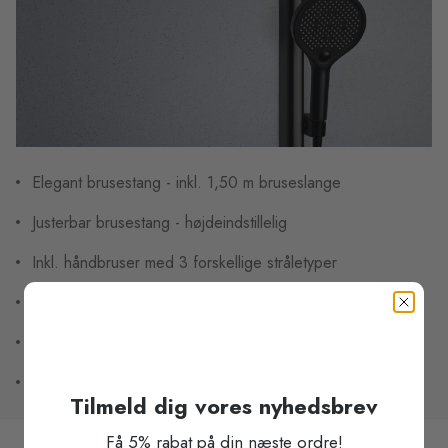
Elegant brusestang - inkl. 1,50 m bruseslange
Justerbar brusestang - højdeindstillelig
Inkl. håndbruser med 3 forskellige stråletyper
Inkl. bruseholder
Farve kan vælges i mat sort eller krom
Nem montering
Tilmeld dig vores nyhedsbrev
Få 5% rabat på din næste ordre!