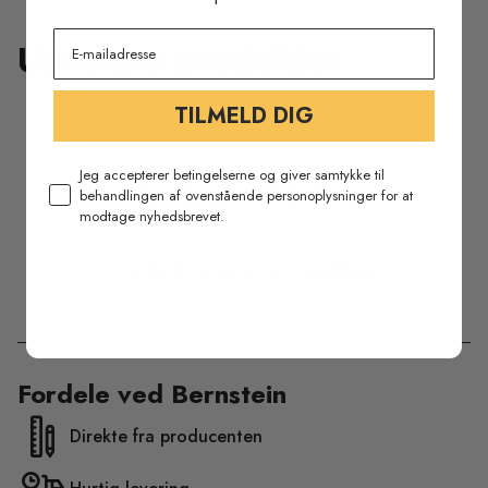
Udvalgte produkter
TILMELD DIG
Jeg accepterer betingelserne og giver samtykke til
Kundeanmeldelser
behandlingen af ovenstående personoplysninger for at
modtage nyhedsbrevet.
Vær den første til at skrive en anmeldelse
Fordele ved Bernstein
Direkte fra producenten