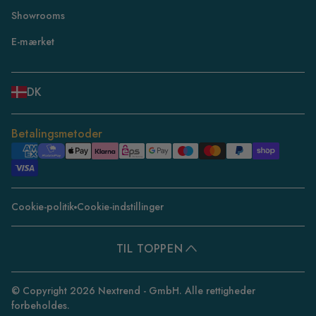
Showrooms
NL
ES
E-mærket
BE
PL
DK
SE
DE
Betalingsmetoder
CH
DK
CZ
Cookie-politik
Cookie-indstillinger
PT
BE/FR
TIL TOPPEN
© Copyright 2026 Nextrend - GmbH. Alle rettigheder
forbeholdes.