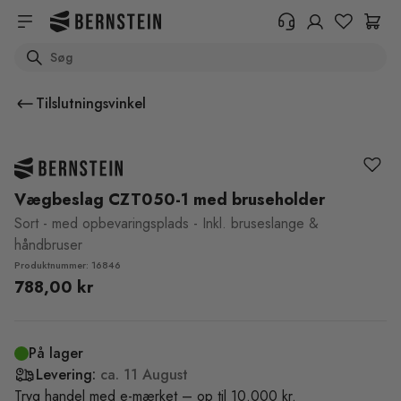
Skip to main content
Search
+45 89 87 39 89
Har du brug for oplysninger om
Tilslutningsvinkel
returnering, ordrestatus eller
andet? Udfyld venligst formularen.
Hjælpecenter (FAQ)
Vægbeslag CZT050-1 med bruseholder
Sort - med opbevaringsplads - Inkl. bruseslange &
håndbruser
Produktnummer: 16846
788,00 kr
På lager
Levering:
ca.
11 August
Tryg handel med e-mærket – op til 10.000 kr.