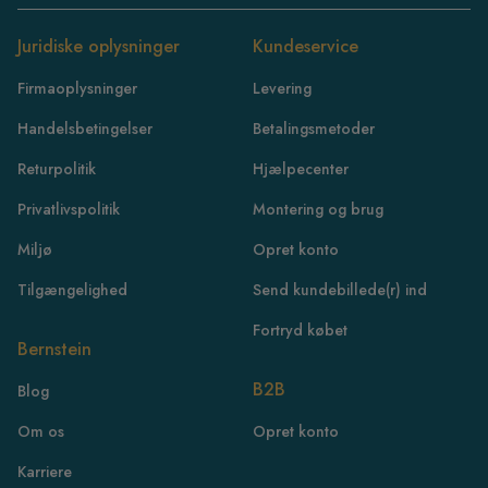
Juridiske oplysninger
Kundeservice
Firmaoplysninger
Levering
Handelsbetingelser
Betalingsmetoder
Returpolitik
Hjælpecenter
Privatlivspolitik
Montering og brug
Miljø
Opret konto
Tilgængelighed
Send kundebillede(r) ind
Fortryd købet
Bernstein
B2B
Blog
FR
Om os
Opret konto
IE
Karriere
IT