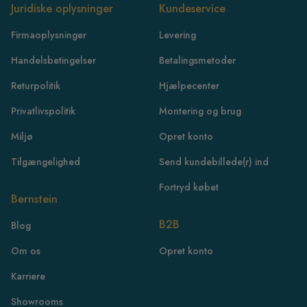
Juridiske oplysninger
Kundeservice
Firmaoplysninger
Levering
Handelsbetingelser
Betalingsmetoder
Returpolitik
Hjælpecenter
Privatlivspolitik
Montering og brug
Miljø
Opret konto
Tilgængelighed
Send kundebillede(r) ind
Fortryd købet
Bernstein
B2B
Blog
FR
Om os
Opret konto
IE
Karriere
IT
Showrooms
NL