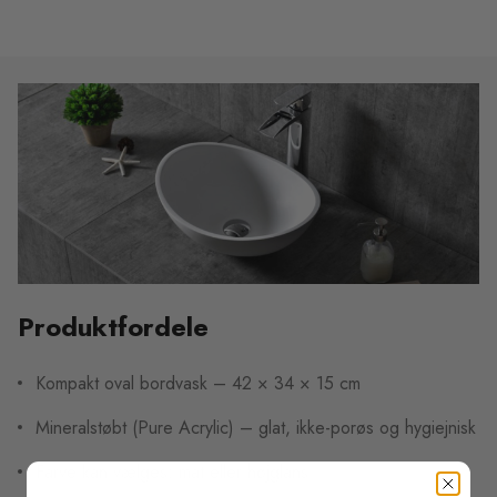
Produktfordele
Kompakt oval bordvask – 42 × 34 × 15 cm
Mineralstøbt (Pure Acrylic) – glat, ikke-porøs og hygiejnisk
Farve kan vælges: mat eller højglans