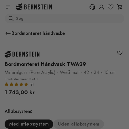
Skip to main content
Search
+45 89 87 39 89
Har du brug for oplysninger om
Bordmonteret håndvaske
returnering, ordrestatus eller
andet? Udfyld venligst formularen.
Hjælpecenter (FAQ)
Bordmonteret Håndvask TWA29
Mineralguss (Pure Acrylic) - Weiß matt - 42 x 34 x 15 cm
Produktnummer: 8240
1 743,00 kr
Afløbssystem:
Med afløbssystem
Uden afløbssystem