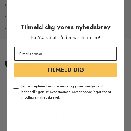
Pop-up som tilkøb (valgfrit hvidt dæksel)
Uden overløb – rent, enkelt udtryk
Tilmeld dig vores nyhedsbrev
DIN-kompatibel installation
Få 5% rabat på din næste ordre!
Udvalgte produkter
TILMELD DIG
Jeg accepterer betingelserne og giver samtykke til
behandlingen af ovenstående personoplysninger for at
modtage nyhedsbrevet.
Kundeanmeldelser
5.00 ud af 5