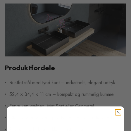
Produktfordele
Rustfrit stål med tynd kant – industrielt, elegant udtryk
52,4 × 34,4 × 11 cm – kompakt og rummelig kumme
Farve kan vælges: Mat Sort eller Gunmetal
Glat, rengøringsvenlig og korrosionsbestandig overflade
Pop-up medfølger – klar til installation