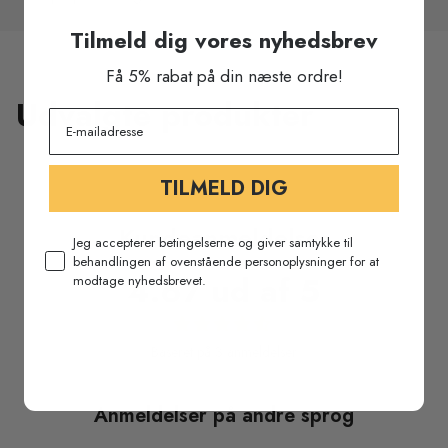
Tilmeld dig vores nyhedsbrev
Få 5% rabat på din næste ordre!
Udvalgte produkter
TILMELD DIG
Kundeanmeldelser
Jeg accepterer betingelserne og giver samtykke til
behandlingen af ovenstående personoplysninger for at
4.67 ud af 5
modtage nyhedsbrevet.
Baseret på 3 anmeldelser
Anmeldelser på andre sprog