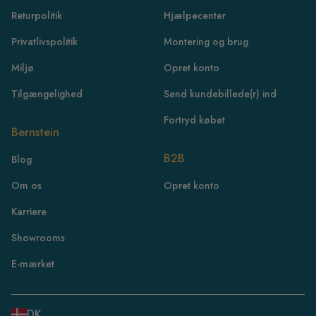
Returpolitik
Hjælpecenter
Privatlivspolitik
Montering og brug
Miljø
Opret konto
Tilgængelighed
Send kundebillede(r) ind
Fortryd købet
Bernstein
B2B
Blog
FR
Om os
Opret konto
IE
Karriere
IT
Showrooms
NL
ES
E-mærket
BE
PL
DK