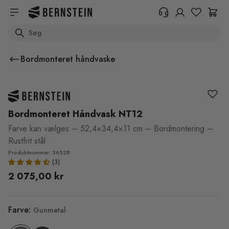
Skip to main content
Search
+45 89 87 39 89
Har du brug for oplysninger om
Bordmonteret håndvaske
returnering, ordrestatus eller
andet? Udfyld venligst formularen.
Hjælpecenter (FAQ)
Bordmonteret Håndvask NT12
Farve kan vælges – 52,4×34,4×11 cm – Bordmontering –
Rustfrit stål
Produktnummer: 36528
2 075,00 kr
Farve:
Gunmetal