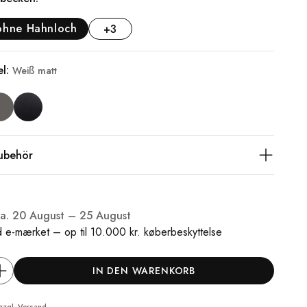
ohne Hahnloch
+3
el:
Weiß matt
ubehör
ca.
20 August – 25 August
 e-mærket – op til 10.000 kr. køberbeskyttelse
IN DEN WARENKORB
 zzgl.
Versand