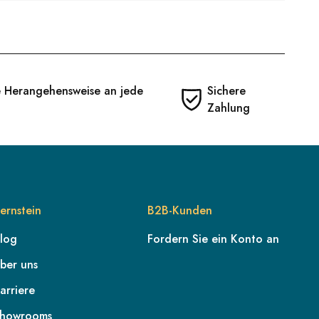
e Herangehensweise an jede
Sichere
Zahlung
ernstein
B2B-Kunden
log
Fordern Sie ein Konto an
ber uns
arriere
howrooms