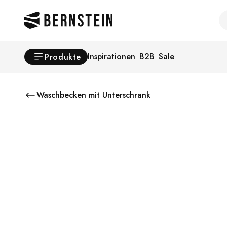
Skip to main content
Se
Inspirationen
B2B
Sale
Produkte
Waschbecken mit Unterschrank