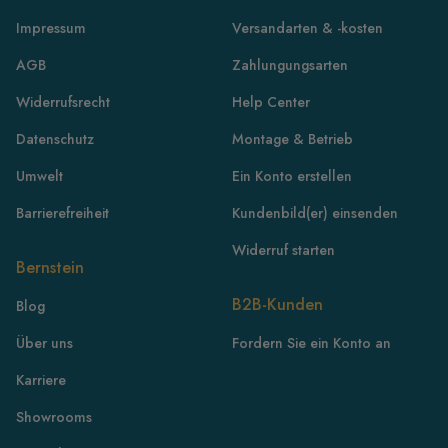
Impressum
Versandarten & -kosten
AGB
Zahlungungsarten
Widerrufsrecht
Help Center
Datenschutz
Montage & Betrieb
Umwelt
Ein Konto erstellen
Barrierefreiheit
Kundenbild(er) einsenden
Widerruf starten
Bernstein
B2B-Kunden
Blog
FR
Über uns
Fordern Sie ein Konto an
IE
Karriere
IT
Showrooms
NL