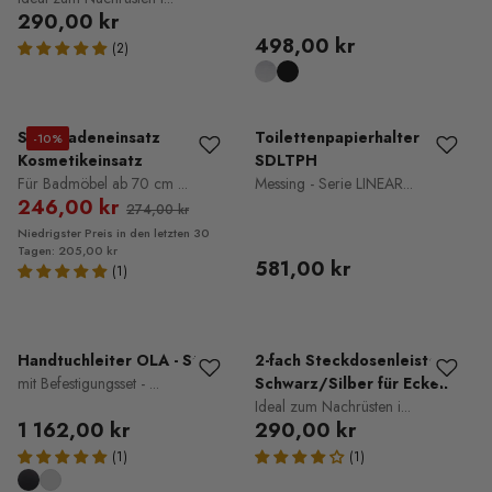
290,00 kr
498,00 kr
Schubladeneinsatz
Toilettenpapierhalter
-10%
Kosmetikeinsatz
SDLTPH
Für Badmöbel ab 70 cm ...
Messing - Serie LINEAR...
246,00 kr
274,00 kr
Niedrigster Preis in den letzten 30
Tagen: 205,00 kr
581,00 kr
Handtuchleiter OLA - Stahl
2-fach Steckdosenleiste in
mit Befestigungsset - ...
Schwarz/Silber für Ecken
Ideal zum Nachrüsten i...
1 162,00 kr
290,00 kr