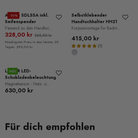
Ablage SDLSSA inkl.
Selbstklebender
-10%
Seifenspender
Handtuchhalter HH21
Passend zu den Handtuc...
Korpusmontage für Badm...
328,00 kr
365,00 kr
415,00 kr
Niedrigster Preis in den letzten 30
Tagen: 292,00 kr
LUMAR LED-
NEU
Schubladenbeleuchtung
Magnetsensor - Netz- o...
630,00 kr
Für dich empfohlen