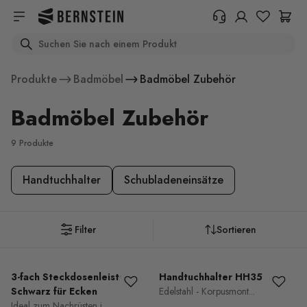
Skip to main content
Search
+49 614 55 98 830
Benötigen Sie Informationen zu
Produkte
Badmöbel
Badmöbel Zubehör
Rückgabebedingungen,
Bestellstatus oder etwas anderem?
Badmöbel Zubehör
Bitte füllen Sie das Formular aus.
Help Center (FAQ)
9 Produkte
Handtuchhalter
Schubladeneinsätze
Filter
Sortieren
3-fach Steckdosenleiste in
Handtuchhalter HH35
Schwarz für Ecken
Edelstahl - Korpusmont...
Ideal zum Nachrüsten i...