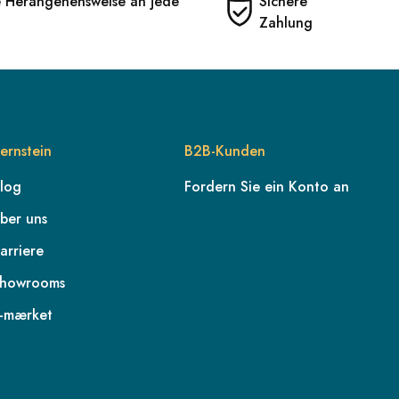
e Herangehensweise an jede
Sichere
Zahlung
ernstein
B2B-Kunden
log
Fordern Sie ein Konto an
ber uns
arriere
howrooms
-mærket