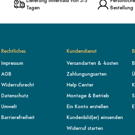
Lieferung innerhalb von 3-5
Persönlich
Tagen
Bestellung
Rechtliches
Kundendienst
B
Impressum
Versandarten & -kosten
B
AGB
Zahlungungsarten
Ü
Widerrufsrecht
Help Center
K
Datenschutz
Montage & Betrieb
S
Umwelt
Ein Konto erstellen
E
Barrierefreiheit
Kundenbild(er) einsenden
Widerruf starten