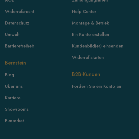
Widerrufsrecht
Help Center
Datenschutz
Montage & Betrieb
Umwelt
Ein Konto erstellen
Barrierefreiheit
Kundenbild(er) einsenden
Widerruf starten
Bernstein
B2B-Kunden
Blog
FR
Über uns
Fordern Sie ein Konto an
IE
Karriere
IT
Showrooms
NL
ES
E-mærket
BE/NL