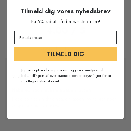
Tilmeld dig vores nyhedsbrev
Das sagen unsere Kunden
Få 5% rabat på din næste ordre!
4.00 / 5
Basierend auf 1 Bewertung
TILMELD DIG
05/05/2025
Jeg accepterer betingelserne og giver samtykke til
behandlingen af ovenstående personoplysninger for at
Markus B.
modtage nyhedsbrevet.
Habe es noch nicht einbauen lassen
Habe es noch nicht einbauen lassen. Wird sich noch
zeigen ob es sich bewährt.