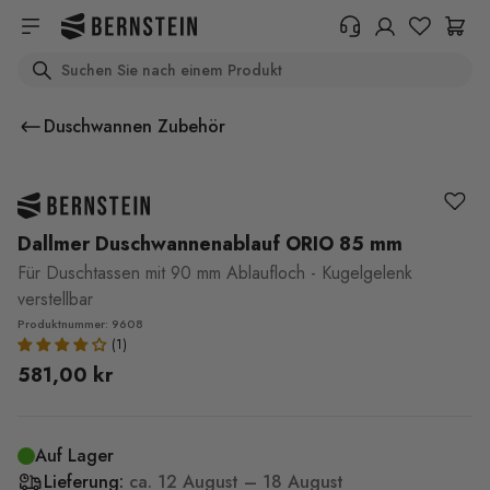
Skip to main content
Search
+49 614 55 98 830
Benötigen Sie Informationen zu
Duschwannen Zubehör
Rückgabebedingungen,
Bestellstatus oder etwas anderem?
Bitte füllen Sie das Formular aus.
Help Center (FAQ)
Dallmer Duschwannenablauf ORIO 85 mm
Für Duschtassen mit 90 mm Ablaufloch - Kugelgelenk
verstellbar
Produktnummer: 9608
581,00 kr
Auf Lager
Lieferung:
ca.
12 August – 18 August