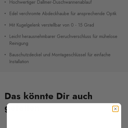
Hochwertiger Dallmer-Duschwannenablauf
Edel verchromte Abdeckhaube für ansprechende Optik
Mit Kugelgelenk verstellbar von 0 - 15 Grad
Leicht herausnehmbarer Geruchverschluss für mühelose
Reinigung
Bauschutzdeckel und Montageschlüssel für einfache
Installation
Das könnte Dir auch
gefallen