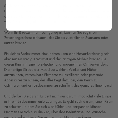
Sie haben eine hohe Deckenhöhe? Dann denken Sie über
Hängeschränke nach. Hängende Regale oder hohe Schränke können
dafür genutzt werden, einen schmalen Raum optimal auszunutzen und
vom Gefühl her größer wirken zu lassen.
Wenn Ihr Badezimmer hoch genug ist, könnten Sie sogar ein
Zwischengeschoss einbauen, das Sie als zusätzlichen Stauraum oder
nutzen können.
Ein kleines Badezimmer einzurichten kann eine Herausforderung sein,
aber mit ein wenig Kreativität und den richtigen Möbeln können Sie
diesen Raum in einen praktischen und angenehmen Ort verwandeln.
Die richtige Größe der Möbel zu wählen, Winkel und Höhen
auszunutzen, versenkbare Elemente zu installieren oder passende
Accessoires zu nutzen, das alles trägt dazu bei, den Raum zu
optimieren und ein Badezimmer zu schaffen, das genau zu Ihnen passt.
Und denken Sie daran: Es geht nicht nur darum, möglichst viele Dinge
in Ihrem Badezimmer unterzubringen. Es geht auch darum, einen Raum
zu schaffen, in dem Sie sich wohlfühlen und entspannen können.
Nehmen Sie sich also die Zeit, über Ihre Bedürfnisse und Wünsche
nachzudenken, bevor Sie mit der Einrichtung Ihres kleinen