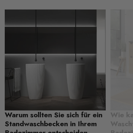
Warum sollten Sie sich für ein
Wie ka
Standwaschbecken in Ihrem
Wascht
Badezimmer entscheiden
Badez